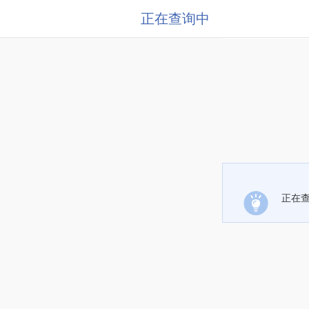
正在查询中
正在