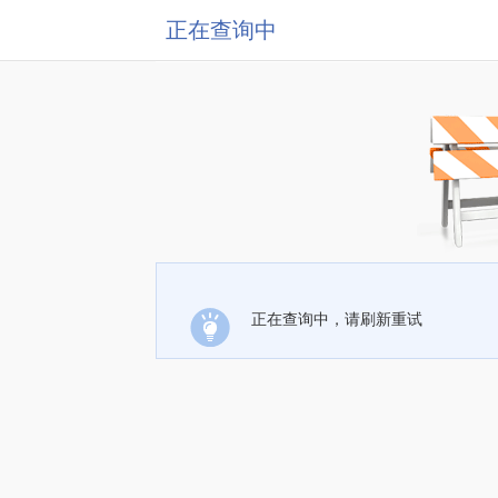
正在查询中
正在查询中，请刷新重试